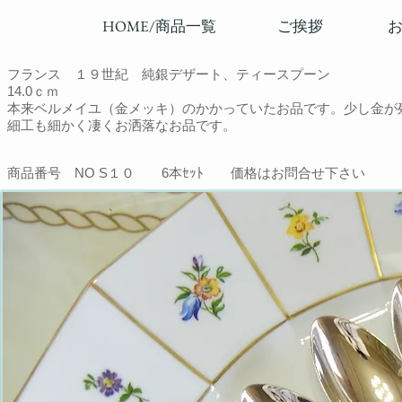
HOME/商品一覧
ご挨拶
フランス １９世紀 純銀デザート、ティースプーン
14.0ｃｍ
本来ベルメイユ（金メッキ）のかかっていたお品です。少し金が
細工も細かく凄くお洒落なお品です。
商品番号 NO S１０
6本ｾｯﾄ
価格はお問合せ下さい